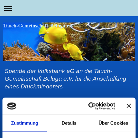
Tauch-Gemeinschaft Beluga e.V.
Spende der Volksbank eG an die Tauch-
Gemeinschaft Beluga e.V. für die Anschaffung
eines Druckminderers
Bereits im Jahre 2014
hat der Verein die Kompressoranlage
mit
einer Nitrox
-
mischanlage aus
gebaut
u
m
auch
Flaschen mit einem
höheren Sauerstoffanteil befüllen
zu können und damit auch den
Stickstoffanteil zu reduzieren. Dadurch ergeben sich u.a. Vorteile
Zustimmung
Details
Über Cookies
gegenüber Druckluft wie
geringere Microblasenbildung
,
geringere
Stickstoffbelastung des Organismus
und
mehr Sicherheit durch
verringerte
Stickstoff
-Aufsättigung
. Dies kommt besonders