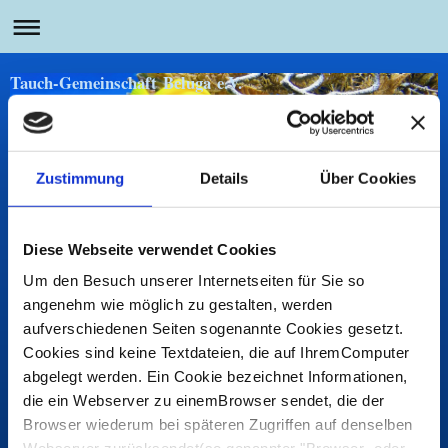
Tauch-Gemeinschaft Beluga e.V.
Zustimmung
Details
Über Cookies
Ausbildung
Diese Webseite verwendet Cookies
Die Ausbildung erfolgt sowohl in der Tauchtheorie - in der u. a.
Um den Besuch unserer Internetseiten für Sie so
physikalische und
angenehm wie möglich zu gestalten, werden
medizinische Kenntnisse vermittelt werden - als auch in der Praxis
aufverschiedenen Seiten sogenannte Cookies gesetzt.
wie z.B. durch
Cookies sind keine Textdateien, die auf IhremComputer
Ausbildung mit und ohne Tauchgerät im Hallenbad Salzgitter
Lebenstedt sowie in Freigewässern (z. B. dem
Salzgittersee
).
abgelegt werden. Ein Cookie bezeichnet Informationen,
Um die Ausbildung bemühen sich lizenzierte Tauchlehrer und
die ein Webserver zu einemBrowser sendet, die der
Übungsleiter, die in der Lage sind, sämtliche
DTSA-Stufen
Browser wiederum bei späteren Zugriffen auf denselben
(Deutsches Tauchsportabzeichen) abzunehmen.
Zur Vervollständigung der Ausbildung wird ein regelmäßiges