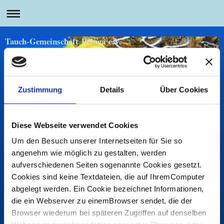
Tauch-Gemeinschaft Beluga e.V.
Zustimmung
Details
Über Cookies
Herzlich willkommen!
Diese Webseite verwendet Cookies
Vereinsgeschichte
Um den Besuch unserer Internetseiten für Sie so
angenehm wie möglich zu gestalten, werden
aufverschiedenen Seiten sogenannte Cookies gesetzt.
Die Tauch-Gemeinschaft Beluga e. V. wurde am 
30.08.1994 von 14 Gründungs-mitgliedern in Salzgitter ins 
Cookies sind keine Textdateien, die auf IhremComputer
Leben gerufen. Seit 1998 befindet sich unsere 
abgelegt werden. Ein Cookie bezeichnet Informationen,
Geschäftsstelle in Cramme, im Landkreis Wolfenbüttel.
die ein Webserver zu einemBrowser sendet, die der
Browser wiederum bei späteren Zugriffen auf denselben